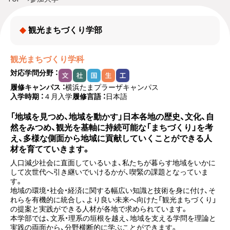
観光まちづくり学部
観光まちづくり学科
対応学問分野 ：
履修キャンパス ：
横浜たまプラーザキャンパス
入学時期 ：
４月入学
履修言語 ：
日本語
「地域を見つめ、地域を動かす」日本各地の歴史、文化、自
然をみつめ、観光を基軸に持続可能な「まちづくり」を考
え、多様な側面から地域に貢献していくことができる人
材を育てていきます。
人口減少社会に直面しているいま、私たちが暮らす地域をいかに
して次世代へ引き継いでいけるかが、喫緊の課題となっていま
す。
地域の環境・社会・経済に関する幅広い知識と技術を身に付け、そ
れらを有機的に統合し、より良い未来へ向けた「観光まちづくり」
の提案と実践ができる人材が各地で求められています。
本学部では、文系・理系の垣根を越え、地域を支える学問を理論と
実践の両面から、分野横断的に学ぶことができます。