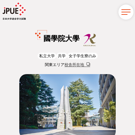
國學院大學
私立大学
共学
女子学生寮のみ
関東エリア
校舎所在地