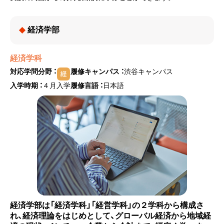
経済学部
経済学科
対応学問分野 ：
履修キャンパス ：
渋谷キャンパス
入学時期 ：
４月入学
履修言語 ：
日本語
経済学部は「経済学科」「経営学科」の２学科から構成さ
れ、経済理論をはじめとして、グローバル経済から地域経