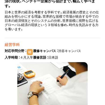
済の現状、ベンチャー企業から会計まで、幅広く学べま
す。
日本と世界の経済を考察する学科です。経済発展の歴史とその仕
組みを明らかにする理論、世界的な規模で市場が統合する中での
日本の経済情況とそのシステムの分析、世界規模に視野を広げる
グローバル経済の現状という３領域を修め、時代を先読みする力
を養います。
経営学科
対応学問分野 ：
履修キャンパス ：
渋谷キャンパス
入学時期 ：
４月入学
履修言語 ：
日本語